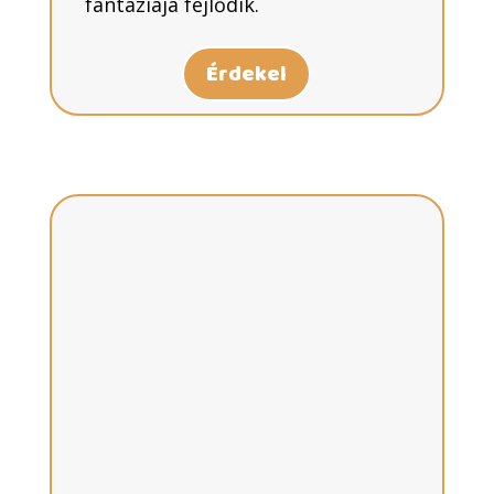
fantáziája fejlődik.
Érdekel