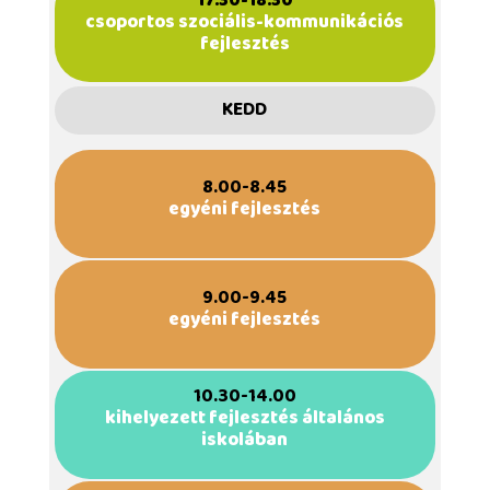
17.30-18.30
csoportos szociális-kommunikációs
fejlesztés
KEDD
8.00-8.45
egyéni fejlesztés
9.00-9.45
egyéni fejlesztés
10.30-14.00
kihelyezett fejlesztés általános
iskolában