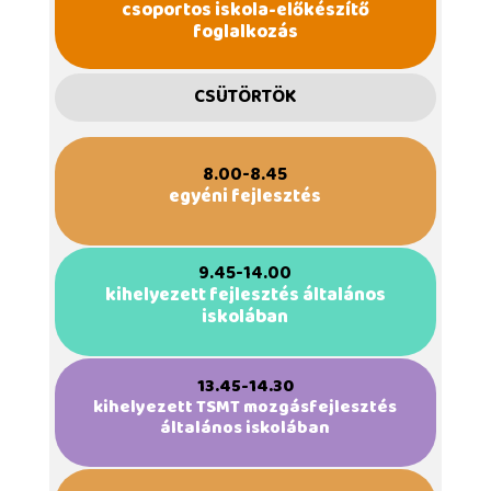
csoportos iskola-előkészítő
foglalkozás
CSÜTÖRTÖK
8.00-8.45
egyéni fejlesztés
9.45-14.00
kihelyezett fejlesztés általános
iskolában
13.45-14.30
kihelyezett TSMT mozgásfejlesztés
általános iskolában