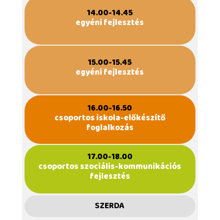
14.00-14.45
egyéni fejlesztés
15.00-15.45
egyéni fejlesztés
16.00-16.50
csoportos iskola-előkészítő
foglalkozás
17.00-18.00
csoportos szociális-kommunikációs
fejlesztés
SZERDA