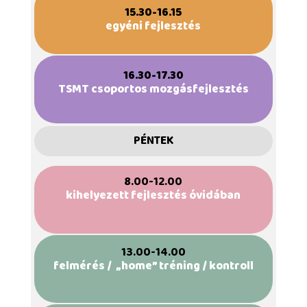
15.30-16.15
egyéni fejlesztés
16.30-17.30
TSMT csoportos mozgásfejlesztés
PÉNTEK
8.00-12.00
kihelyezett fejlesztés óvidában
13.00-14.00
felmérés / „home” tréning / kontroll