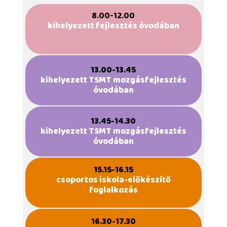
8.00-12.00
kihelyezett fejlesztés óvodában
13.00-13.45
kihelyezett TSMT mozgásfejlesztés
óvodában
13.45-14.30
kihelyezett TSMT mozgásfejlesztés
óvodában
15.15-16.15
csoportos iskola-előkészítő
foglalkozás
16.30-17.30