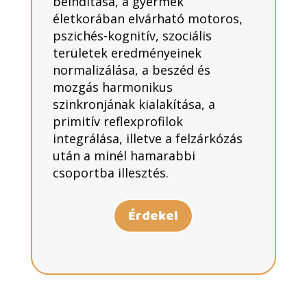
beindítása, a gyermek
életkorában elvárható motoros,
pszichés-kognitív, szociális
területek eredményeinek
normalizálása, a beszéd és
mozgás harmonikus
szinkronjának kialakítása, a
primitív reflexprofilok
integrálása, illetve a felzárkózás
után a minél hamarabbi
csoportba illesztés.
Érdekel