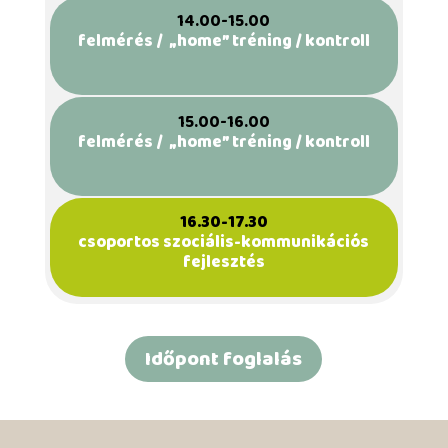
14.00-15.00
felmérés / „home” tréning / kontroll
15.00-16.00
felmérés / „home” tréning / kontroll
16.30-17.30
csoportos szociális-kommunikációs
fejlesztés
Időpont foglalás