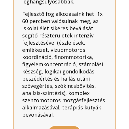
leghangsúlyosabbak.
Fejlesztő foglalkozásaink heti 1x
60 percben valósulnak meg, az
iskolai élet sikeres beválását
segítő részterületek intenzív
fejlesztésével (észlelések,
emlékezet, vizuomotoros
koordináció, finommotorika,
figyelemkoncentráció, számolási
készség, logikai gondolkodás,
beszédértés és hallás utáni
szövegértés, szókincsbővítés,
analízis-szintézis), komplex
szenzomotoros mozgásfejlesztés
alkalmazásával, terápiás kutyák
bevonásával.